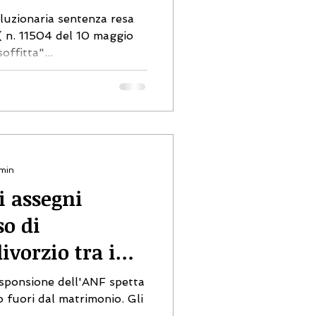
oluzionaria sentenza resa
( n. 11504 del 10 maggio
ffitta"...
 min
li assegni
so di
ivorzio tra i
responsione dell'ANF spetta
o fuori dal matrimonio. Gli
..