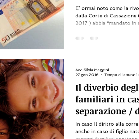
E’ ormai noto come la riv
dalla Corte di Cassazione 
2017 ) abbia “mandato in so
Avv. Silvia Maggini
27 gen 2016
Tempo di lettura: 1
Il diverbio deg
familiari in ca
separazione / d
coniugi
In caso Il diritto alla cor
anche in caso di figlio nat
assegni familiari spettano.