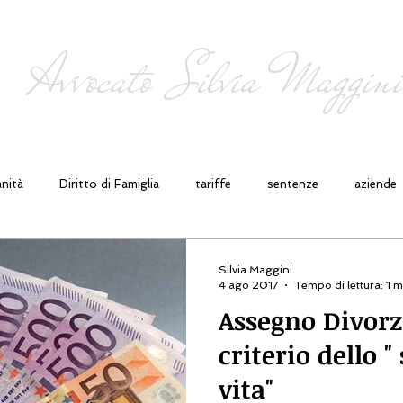
ulenza ed assistenza legale giudiziale e stragiud
Avvocato Silvia Maggin
DIO LEGALE
COMPETENZE
NEWS
nità
Diritto di Famiglia
tariffe
sentenze
aziende
i
Diritto del Lavoro
Contrattualistica
Diritto Civile (tu
Silvia Maggini
4 ago 2017
Tempo di lettura: 1 m
Assegno Divorzi
criterio dello "
vita"