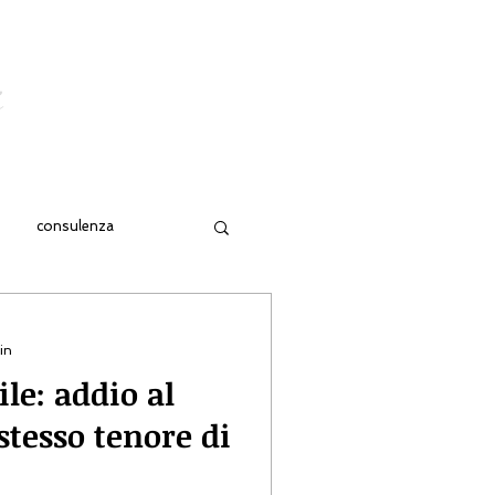
iziale
i
CONTATTI
consulenza
tto)
in
le: addio al
 stesso tenore di