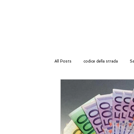
cons
HOME
STU
All Posts
codice della strada
Sa
tecnologia
Risarcimento Dann
Diritto Immobiliare