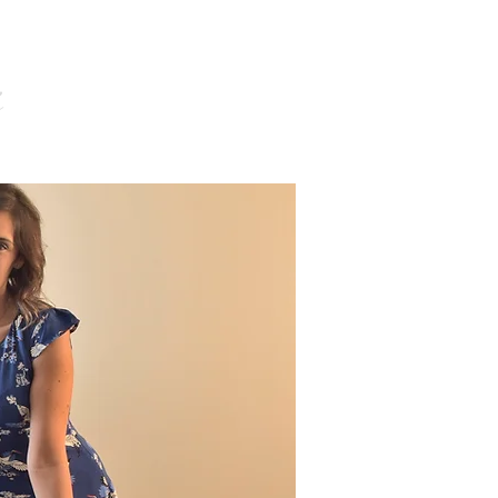
iziale
i
CONTATTI