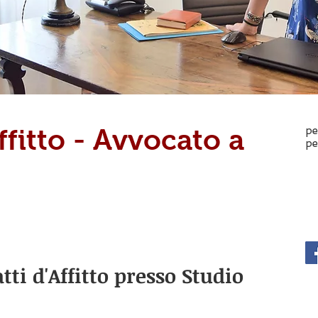
C
ffitto - Avvocato a
pe
pe
Av
Vi
+3
av
si
ti d'Affitto presso Studio