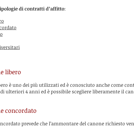
ipologie di contratti d’affitto
:
ro
ncordato
to
iversitari
e libero
ibero è uno dei più utilizzati ed è conosciuto anche come con
di ulteriori 4 anni ed è possibile scegliere liberamente il ca
one concordato
concordato prevede che l’ammontare del canone richiesto veng