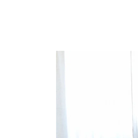
cons
HOME
STU