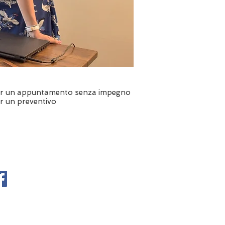
ontattaci
r un appuntamento senza impegno
r un preventivo
v. Silvia Maggini
a del Romito 3, Firenze
9 340 4713653
v.maggini@gmail.com
lvia.maggini@firenze.pecavvocati.it