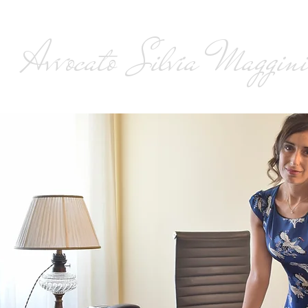
ulenza ed assistenza legale giudiziale e stragiud
Avvocato Silvia Maggin
DIO LEGALE
COMPETENZE
NEWS