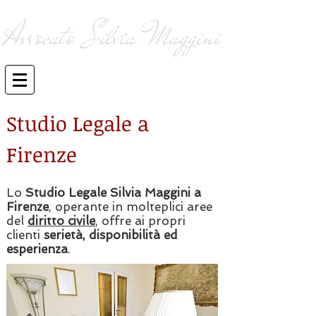
Avvocato Silvia Maggini
consulenza ed assistenza legale
giudiziale e stragiudiziale
Studio Legale a
Firenze
Lo
Studio Legale Silvia Maggini a
Firenze
, operante in molteplici aree
del
diritto civile
, offre ai propri
clienti
serietà, disponibilità ed
esperienza
.