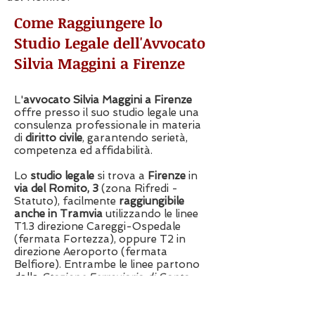
Come Raggiungere lo
Studio Legale dell'Avvocato
Silvia Maggini a Firenze
L'
avvocato Silvia Maggini a Firenze
offre presso il suo studio legale una
consulenza professionale in materia
di
diritto civile
, garantendo serietà,
competenza ed affidabilità.
Lo
studio legale
si trova a
Firenze
in
via del Romito, 3
(zona Rifredi -
Statuto), facilmente
raggiungibile
anche in Tramvia
utilizzando le linee
T1.3 direzione Careggi-Ospedale
(fermata Fortezza), oppure T2 in
direzione Aeroporto (fermata
Belfiore). Entrambe le linee partono
dalla
Stazione Ferroviaria di Santa
Maria Novella
con una frequenza di 4
minuti.