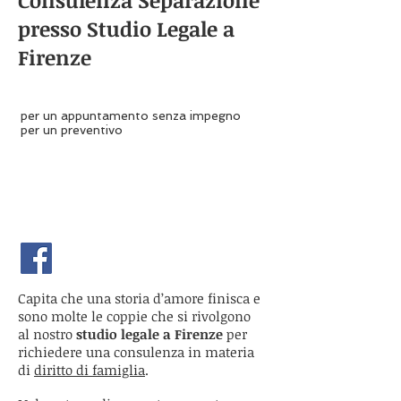
Consulenza Separazione
presso Studio Legale a
Firenze
Contattaci
per un appuntamento senza impegno
per un preventivo
Avv. Silvia Maggini
Via del Romito 3, Firenze
+39 340 4713653
avv.maggini@gmail.com
silvia.maggini@firenze.pecavvocati.it
Capita che una storia d’amore finisca e
sono molte le coppie che si rivolgono
al nostro
studio legale a Firenze
per
richiedere una consulenza in materia
di
diritto di famiglia
.