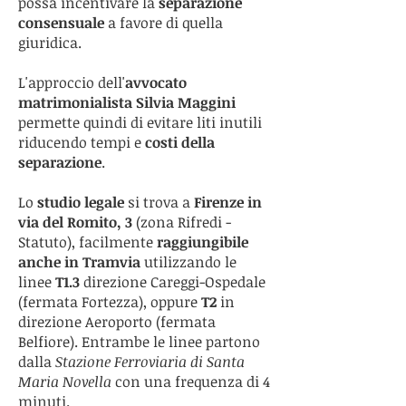
possa incentivare la
separazione
consensuale
a favore di quella
giuridica.
L'approccio dell'
avvocato
matrimonialista Silvia Maggini
permette quindi di evitare liti inutili
riducendo tempi e
costi della
separazione
.
Lo
studio legale
si trova a
Firenze in
via del Romito, 3
(zona Rifredi -
Statuto), facilmente
raggiungibile
anche in Tramvia
utilizzando le
linee
T1.3
direzione Careggi-Ospedale
(fermata Fortezza), oppure
T2
in
direzione Aeroporto (fermata
Belfiore). Entrambe le linee partono
dalla
Stazione Ferroviaria di Santa
Maria Novella
con una frequenza di 4
minuti.