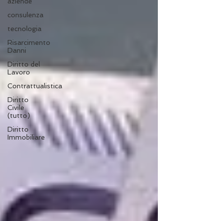
aziende
consulenza
tecnologia
Risarcimento
Danni
Diritto del
Lavoro
Contrattualistica
Diritto
Civile
(tutto)
Diritto
Immobiliare