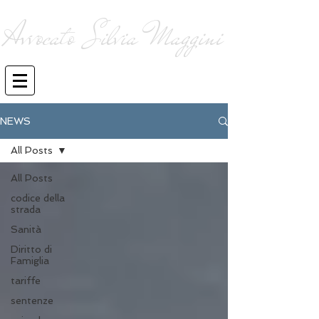
Avvocato Silvia Maggini
consulenza ed assistenza legale
giudiziale e stragiudiziale
NEWS
All Posts
All Posts
codice della
strada
Sanità
Diritto di
Famiglia
tariffe
sentenze